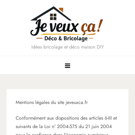
Skip
to
content
Idées bricolage et déco maison DIY
Mentions légales du site jeveuxca.fr
Conformément aux dispositions des articles 6-III et
suivants de la Loi n° 2004-575 du 21 juin 2004
pour la confiance dans l’économie numérique,