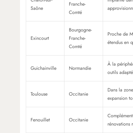
Franche-
Saône
approvisionn
Comté
Bourgogne-
Proche de Mo
Exincourt
Franche-
étendus en qu
Comté
À la périphé
Guichainville
Normandie
outils adapté
Dans la zone
Toulouse
Occitanie
expansion to
Complémentai
Fenouillet
Occitanie
rénovations r