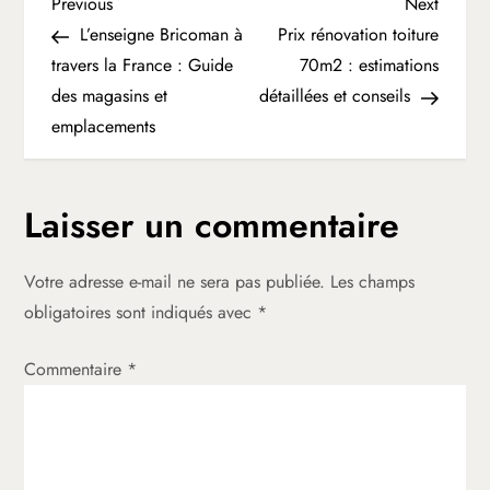
N
Previous
Next
Previous
Next
Post
Post
L’enseigne Bricoman à
Prix rénovation toiture
a
travers la France : Guide
70m2 : estimations
des magasins et
détaillées et conseils
v
emplacements
i
g
Laisser un commentaire
a
Votre adresse e-mail ne sera pas publiée.
Les champs
t
obligatoires sont indiqués avec
*
i
Commentaire
*
o
n