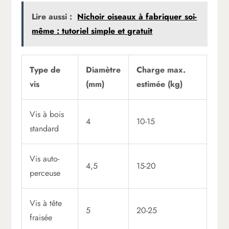
Lire aussi :
Nichoir oiseaux à fabriquer soi-
même : tutoriel simple et gratuit
Type de
Diamètre
Charge max.
vis
(mm)
estimée (kg)
Vis à bois
4
10-15
standard
Vis auto-
4,5
15-20
perceuse
Vis à tête
5
20-25
fraisée