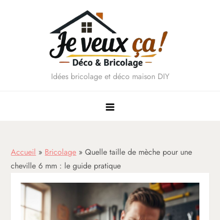
Skip
to
content
Idées bricolage et déco maison DIY
Accueil
»
Bricolage
»
Quelle taille de mèche pour une
cheville 6 mm : le guide pratique