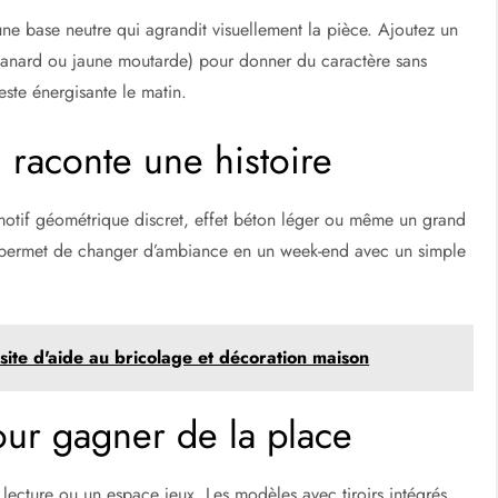
 une base neutre qui agrandit visuellement la pièce. Ajoutez un
u canard ou jaune moutarde) pour donner du caractère sans
reste énergisante le matin.
 raconte une histoire
: motif géométrique discret, effet béton léger ou même un grand
t permet de changer d’ambiance en un week-end avec un simple
site d'aide au bricolage et décoration maison
our gagner de la place
n lecture ou un espace jeux. Les modèles avec tiroirs intégrés