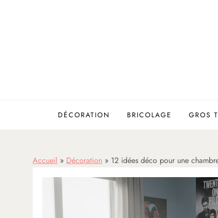
Skip
to
content
DÉCORATION
BRICOLAGE
GROS 
Accueil
»
Décoration
»
12 idées déco pour une chambr