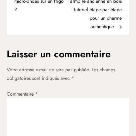
a
micro-ondes sur un frigo
armoire ancienne en bois
?
: tutoriel étape par étape
v
pour un charme
i
authentique
g
Laisser un commentaire
a
t
Votre adresse e-mail ne sera pas publiée.
Les champs
obligatoires sont indiqués avec
*
i
Commentaire
*
o
n
d