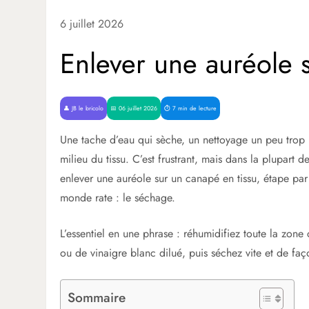
6 juillet 2026
Enlever une auréole 
👤 JB le bricolo
📅 06 juillet 2026
⏱️ 7 min de lecture
Une tache d’eau qui sèche, un nettoyage un peu trop m
milieu du tissu. C’est frustrant, mais dans la plupart
enlever une auréole sur un canapé en tissu, étape par 
monde rate : le séchage.
L’essentiel en une phrase : réhumidifiez toute la zon
ou de vinaigre blanc dilué, puis séchez vite et de faço
Sommaire