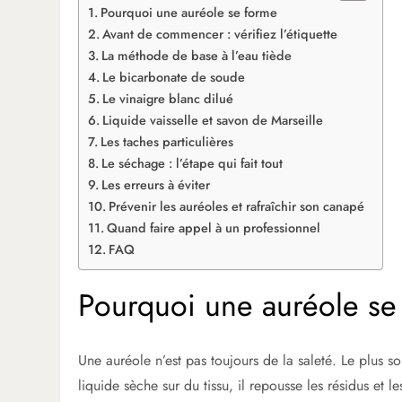
Pourquoi une auréole se forme
Avant de commencer : vérifiez l’étiquette
La méthode de base à l’eau tiède
Le bicarbonate de soude
Le vinaigre blanc dilué
Liquide vaisselle et savon de Marseille
Les taches particulières
Le séchage : l’étape qui fait tout
Les erreurs à éviter
Prévenir les auréoles et rafraîchir son canapé
Quand faire appel à un professionnel
FAQ
Pourquoi une auréole se
Une auréole n’est pas toujours de la saleté. Le plus s
liquide sèche sur du tissu, il repousse les résidus et l