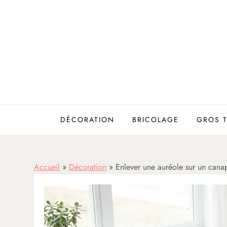
Skip
to
content
DÉCORATION
BRICOLAGE
GROS 
Accueil
»
Décoration
»
Enlever une auréole sur un canap