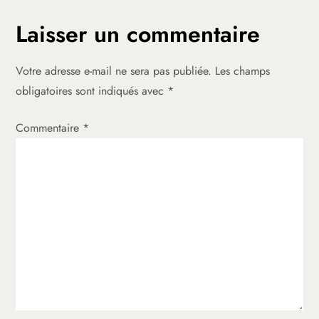
g
Laisser un commentaire
a
Votre adresse e-mail ne sera pas publiée.
Les champs
t
obligatoires sont indiqués avec
*
i
Commentaire
*
o
n
d
e
l