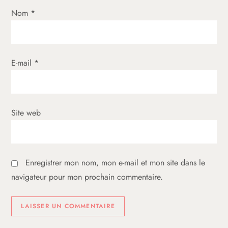
’
Nom
*
a
r
E-mail
*
t
i
Site web
c
l
Enregistrer mon nom, mon e-mail et mon site dans le
e
navigateur pour mon prochain commentaire.