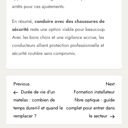
arrêts pour ces ajustements.
En résumé,
conduire avec des chaussures de
sécurité
reste une option viable pour beaucoup.
Avec les bons choix et une vigilance accrue, les
conducteurs allient protection professionnelle et
sécurité routière sans compromis.
N
Previous
Next
Previous
Next
Post
Post
Durée de vie d’un
Formation installateur
a
matelas : combien de
fibre optique : guide
temps dure-t-il et quand le
complet pour entrer dans
v
remplacer ?
le secteur
i