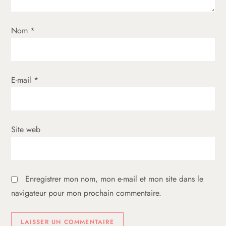
l
’
Nom
*
a
r
E-mail
*
t
i
Site web
c
l
Enregistrer mon nom, mon e-mail et mon site dans le
e
navigateur pour mon prochain commentaire.