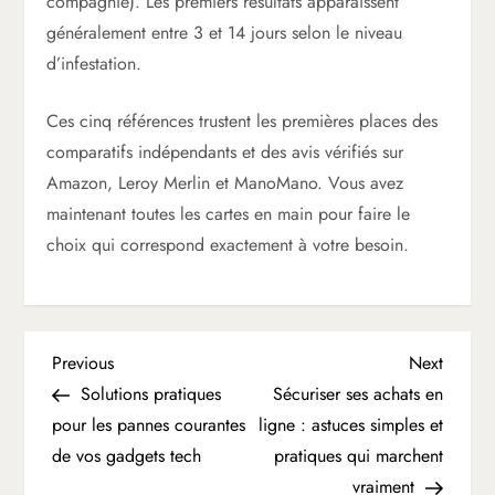
compagnie). Les premiers résultats apparaissent
généralement entre 3 et 14 jours selon le niveau
d’infestation.
Ces cinq références trustent les premières places des
comparatifs indépendants et des avis vérifiés sur
Amazon, Leroy Merlin et ManoMano. Vous avez
maintenant toutes les cartes en main pour faire le
choix qui correspond exactement à votre besoin.
N
Previous
Next
Previous
Next
Post
Post
Solutions pratiques
Sécuriser ses achats en
a
pour les pannes courantes
ligne : astuces simples et
de vos gadgets tech
pratiques qui marchent
v
vraiment