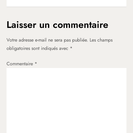
i
g
Laisser un commentaire
a
Votre adresse e-mail ne sera pas publiée.
Les champs
t
obligatoires sont indiqués avec
*
i
Commentaire
*
o
n
d
e